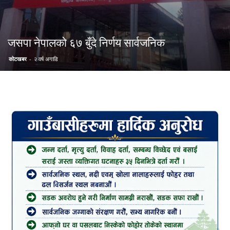
जसपा नेपालको ६७ बुँदे निर्णय सार्वजनिक
कोटखबर
-
२ वर्ष अगाडि