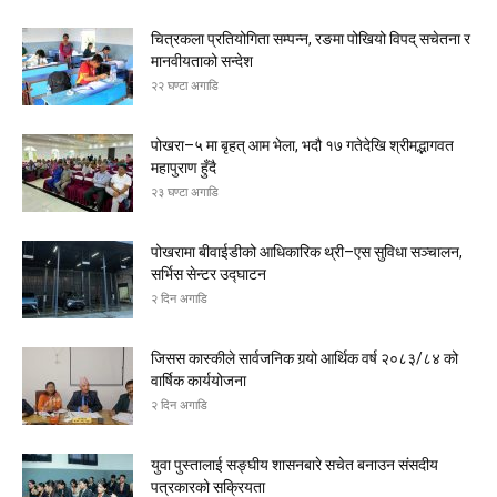
चित्रकला प्रतियोगिता सम्पन्न, रङमा पोखियो विपद् सचेतना र
मानवीयताको सन्देश
२२ घण्टा अगाडि
पोखरा–५ मा बृहत् आम भेला, भदौ १७ गतेदेखि श्रीमद्भागवत
महापुराण हुँदै
२३ घण्टा अगाडि
पोखरामा बीवाईडीको आधिकारिक थ्री–एस सुविधा सञ्चालन,
सर्भिस सेन्टर उद्घाटन
२ दिन अगाडि
जिसस कास्कीले सार्वजनिक गर्‍यो आर्थिक वर्ष २०८३/८४ को
वार्षिक कार्ययोजना
२ दिन अगाडि
युवा पुस्तालाई सङ्घीय शासनबारे सचेत बनाउन संसदीय
पत्रकारको सक्रियता