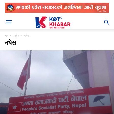
२०८३ श्रावण २४
घर
प्रदेश
मधेस
मधेस