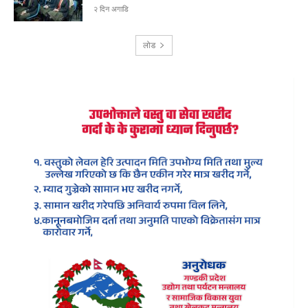
२ दिन अगाडि
लोड