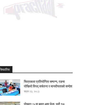
सिफारिस
चित्रकला प्रतियोगिता सम्पन्न, रङमा
पोखियो विपद् सचेतना र मानवीयताको सन्देश
साउन २३, २०८३
पोखरा–५ मा बृहत् आम भेला, भदौ १७