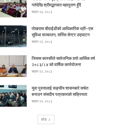
गतेदेखि श्रीमद्भागवत महापुराण हुँदै
साउन २३, २०८३
पोखरामा बीवाईडीको आधिकारिक थ्री–एस
सुविधा सञ्चालन, सर्भिस सेन्टर उद्घाटन
साउन २२, २०८३
जिसस कास्कीले सार्वजनिक गर्‍यो आर्थिक वर्ष
२०८३/८४ को वार्षिक कार्ययोजना
साउन २२, २०८३
युवा पुस्तालाई सङ्घीय शासनबारे सचेत
बनाउन संसदीय पत्रकारको सक्रियता
साउन २२, २०८३
लोड