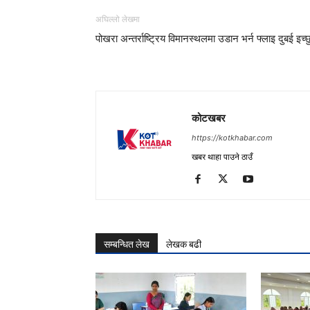
अघिल्लो लेखमा
पोखरा अन्तर्राष्ट्रिय विमानस्थलमा उडान भर्न फ्लाइ दुबई इच्
कोटखबर
https://kotkhabar.com
खबर थाहा पाउने ठाउँ
सम्बन्धित लेख
लेखक बढी