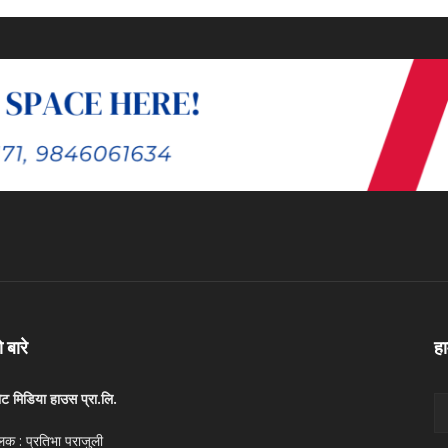
ो बारे
ह
ोट मिडिया हाउस प्रा.लि.
लक : प्रतिभा पराजुली