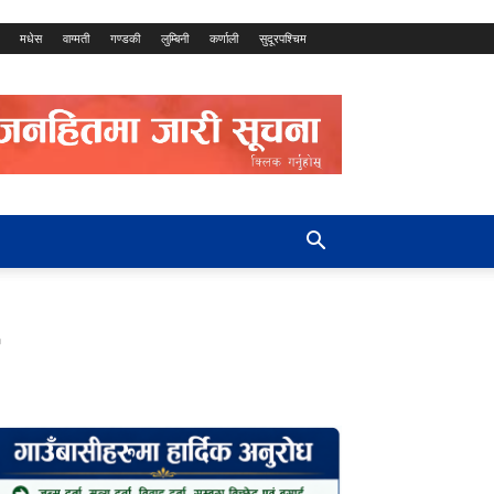
मधेस
वाग्मती
गण्डकी
लुम्बिनी
कर्णाली
सुदूरपश्चिम