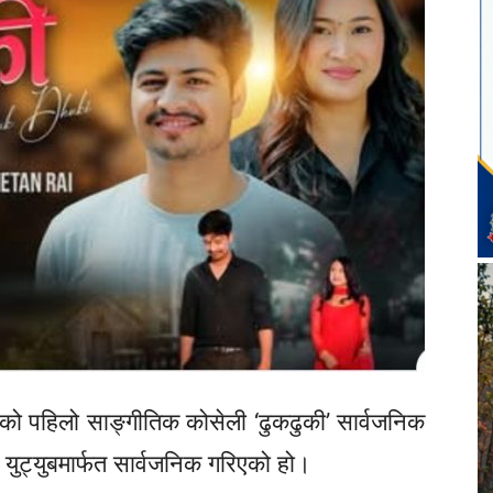
को पहिलो साङ्गीतिक कोसेली ‘ढुकढुकी’ सार्वजनिक
ुट्युबमार्फत सार्वजनिक गरिएको हो।