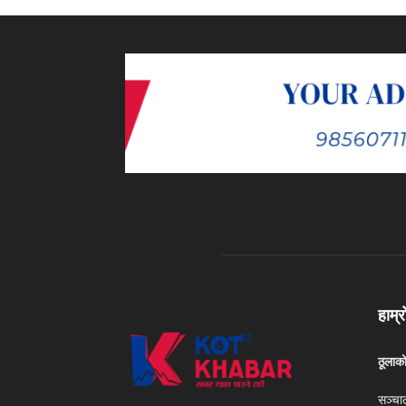
हाम्र
ठूलाक
सञ्चा