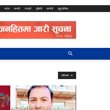
मधेस
वाग्मती
गण्डकी
लुम्बिनी
कर्णाली
सुदूरपश्चिम
नवीनतम