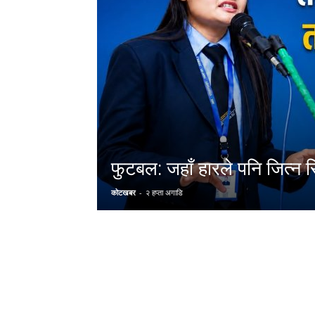
फुटबल: जहाँ हारले पनि जित्न 
कोटखबर
-
२ हप्ता अगाडि