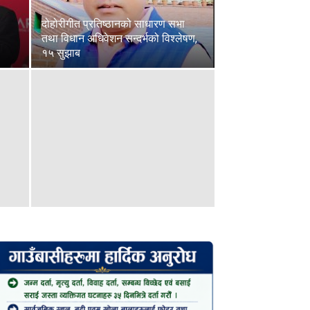
दोहोरीगीत प्रतिष्ठानको साधारण सभा
तथा विधान अधिवेशन सन्दर्भको विश्लेषण,
१५ सुझाब