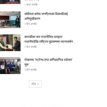
८ घण्टा अगाडि
संघीयता बारेमा जनप्रियका विद्यार्थीलाई
अभिमुखीकरण
१ दिन अगाडि
कास्कीका चार राजनीतिक दलद्वारा
स्थानीयदेखि राष्ट्रिय मुद्दासम्ममा ध्यानाकर्षण
१ दिन अगाडि
पोखरामा ‘स्ट्रेन्थ एण्ड कण्डिशनिङ वर्कसप’
सुरु
२ दिन अगाडि
लोड