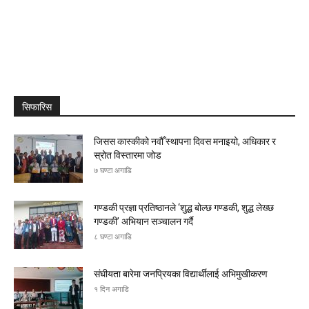
सिफारिस
जिसस कास्कीको नवौँ स्थापना दिवस मनाइयो, अधिकार र
स्रोत विस्तारमा जोड
७ घण्टा अगाडि
गण्डकी प्रज्ञा प्रतिष्ठानले ‘शुद्ध बोल्छ गण्डकी, शुद्ध लेख्छ
गण्डकी’ अभियान सञ्चालन गर्दै
८ घण्टा अगाडि
संघीयता बारेमा जनप्रियका विद्यार्थीलाई अभिमुखीकरण
१ दिन अगाडि