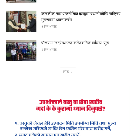
कास्कीका चार राजनीतिक दलद्वारा स्थानीयदेखि राष्ट्रिय
मुद्दासम्ममा ध्यानाकर्षण
१ दिन अगाडि
पोखरामा ‘स्ट्रेन्थ एण्ड कण्डिशनिङ वर्कसप’ सुरु
२ दिन अगाडि
लोड