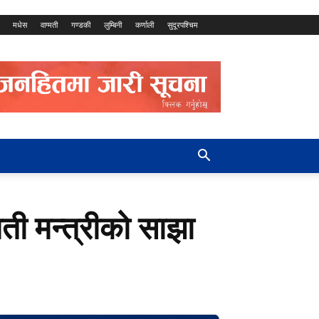
मधेस
वाग्मती
गण्डकी
लुम्बिनी
कर्णाली
सुदूरपश्चिम
मती मन्त्रीको साझा