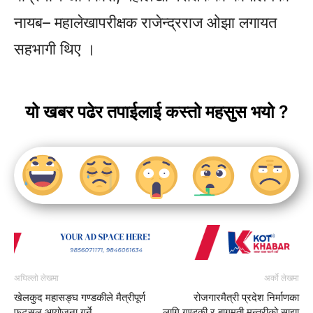
नायब–
महालेखापरीक्षक राजेन्द्रराज ओझा लगायत
सहभागी थिए ।
यो खबर पढेर तपाईलाई कस्तो महसुस भयो ?
अघिल्लो लेखमा
अर्को लेखमा
खेलकुद महासङ्घ गण्डकीले मैत्रीपूर्ण
रोजगारमैत्री प्रदेश निर्माणका
फुटसल आयोजना गर्ने
लागि गण्डकी र बागमती मन्त्रीको साझा