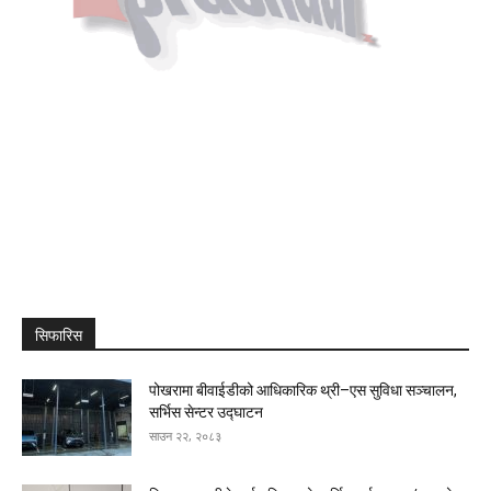
सिफारिस
पोखरामा बीवाईडीको आधिकारिक थ्री–एस सुविधा सञ्चालन,
सर्भिस सेन्टर उद्घाटन
साउन २२, २०८३