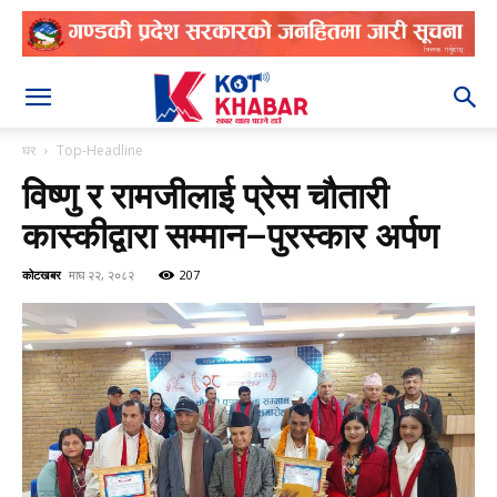
२०८३ श्रावण २३
घर
Top-Headline
विष्णु र रामजीलाई प्रेस चौतारी
कास्कीद्वारा सम्मान–पुरस्कार अर्पण
कोटखबर
माघ २२, २०८२
207