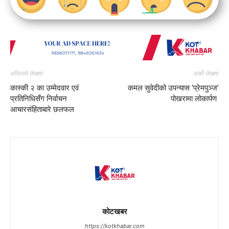
अघिल्लो लेखमा
अर्को लेखमा
कास्की २ का उम्मेदवार एवं
कमल सुवेदीको उपन्यास ‘प्रेमपुञ्ज’
प्रतिनिधिसँग निर्वाचन
पोखरामा लोकार्पण
आचारसंहिताबारे छलफल
कोटखबर
https://kotkhabar.com