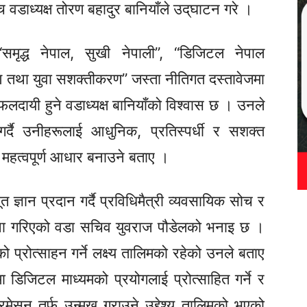
च
वडाध्यक्ष तोरण बहादुर
बानियाँले
उद्‌घाटन
गरे ।
“समृद्ध नेपाल, सुखी नेपाली”, “डिजिटल नेपाल
ण तथा युवा सशक्तीकरण” जस्ता नीतिगत दस्तावेजमा
म फलदायी हुने वडाध्यक्ष
बानियाँको
विश्वास छ । उनले
गर्दै उनीहरूलाई आधुनिक, प्रतिस्पर्धी र सशक्त
ा महत्वपूर्ण आधार बनाउने बताए ।
ज्ञान प्रदान गर्दै प्रविधिमैत्री व्यवसायिक सोच र
 गरिएको वडा सचिव युवराज पौडेलको भनाइ छ ।
प्रोत्साहन गर्ने लक्ष्य तालिमको रहेको उनले बताए
मा डिजिटल माध्यमको प्रयोगलाई प्रोत्साहित गर्ने र
मेसन तर्फ उन्मुख गराउने उद्देश्य तालिमको भएको