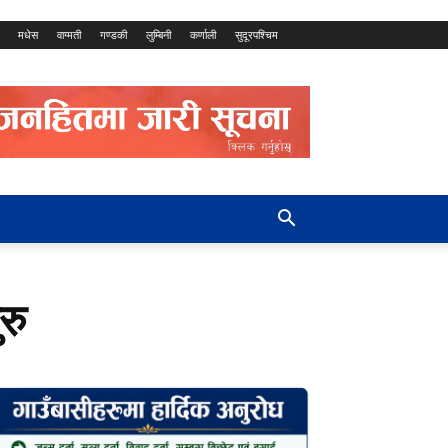
मधेस
वाग्मती
गण्डकी
लुम्बिनी
कर्णाली
सुदूरपश्चिम
रु