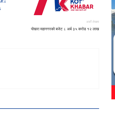
अर्को लेखमा
पोखरा महानगरको बजेट ८ अर्ब ३५ करोड १२ लाख