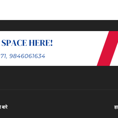
ो बारे
ह