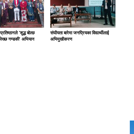
प्रतिष्ठानले ‘शुद्ध बोल्छ
संघीयता बारेमा जनप्रियका विद्यार्थीलाई
ध लेख्छ गण्डकी’ अभियान
अभिमुखीकरण