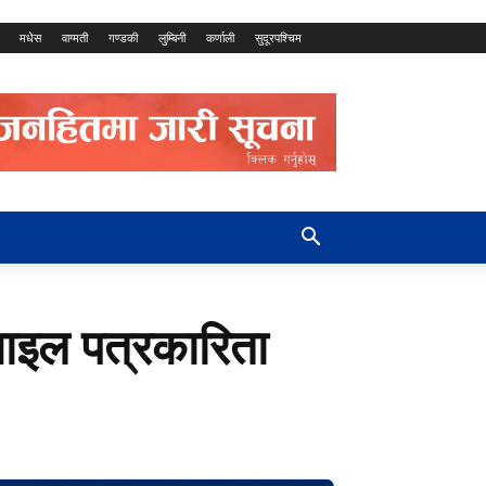
मधेस
वाग्मती
गण्डकी
लुम्बिनी
कर्णाली
सुदूरपश्चिम
बाइल पत्रकारिता