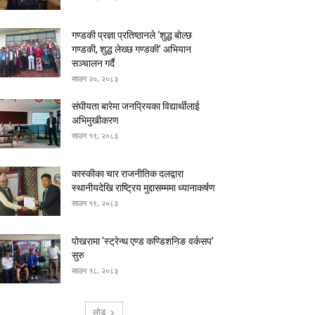
गण्डकी प्रज्ञा प्रतिष्ठानले ‘शुद्ध बोल्छ
गण्डकी, शुद्ध लेख्छ गण्डकी’ अभियान
सञ्चालन गर्दै
साउन २०, २०८३
संघीयता बारेमा जनप्रियका विद्यार्थीलाई
अभिमुखीकरण
साउन १९, २०८३
कास्कीका चार राजनीतिक दलद्वारा
स्थानीयदेखि राष्ट्रिय मुद्दासम्ममा ध्यानाकर्षण
साउन १९, २०८३
पोखरामा ‘स्ट्रेन्थ एण्ड कण्डिशनिङ वर्कसप’
सुरु
साउन १८, २०८३
लोड