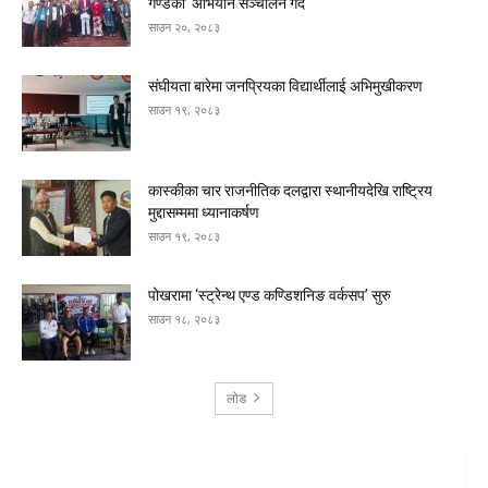
गण्डकी’ अभियान सञ्चालन गर्दै
साउन २०, २०८३
संघीयता बारेमा जनप्रियका विद्यार्थीलाई अभिमुखीकरण
साउन १९, २०८३
कास्कीका चार राजनीतिक दलद्वारा स्थानीयदेखि राष्ट्रिय
मुद्दासम्ममा ध्यानाकर्षण
साउन १९, २०८३
पोखरामा ‘स्ट्रेन्थ एण्ड कण्डिशनिङ वर्कसप’ सुरु
साउन १८, २०८३
लोड