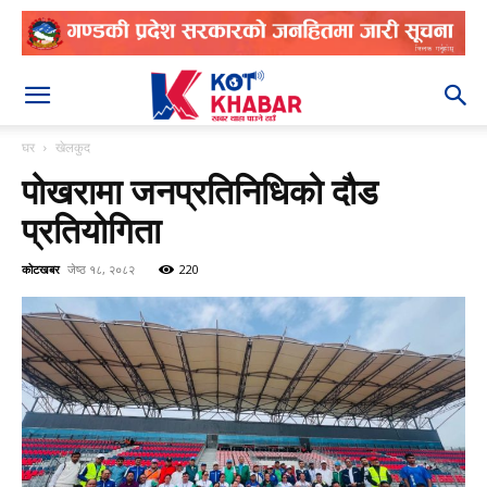
२०८३ श्रावण २१
घर
खेलकुद
पोखरामा जनप्रतिनिधिको दौड
प्रतियोगिता
कोटखबर
जेष्ठ १८, २०८२
220