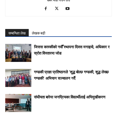
खबर थाहा पाउने ठाउँ
सम्बन्धित लेख
लेखक बढी
जिसस कास्कीको नवौँ स्थापना दिवस मनाइयो, अधिकार र
स्रोत विस्तारमा जोड
गण्डकी प्रज्ञा प्रतिष्ठानले ‘शुद्ध बोल्छ गण्डकी, शुद्ध लेख्छ
गण्डकी’ अभियान सञ्चालन गर्दै
संघीयता बारेमा जनप्रियका विद्यार्थीलाई अभिमुखीकरण