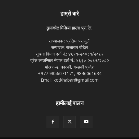
हाम्रो बारे
ठूलाकोट मिडिया हाउस प्रा.लि.
सञ्चालक : प्रतिभा पराजुली
सम्पादकः राजाराम पौडेल
सूचना विभाग दर्ता नं.: ४६९१-२००८१/२०८२
प्रेस काउन्सिल नेपाल दर्ता नं.: ४६९०-२०८१/२०८२
पोखरा-२, कास्की, गण्डकी प्रदेश
+977 9856071171, 9846061634
Email: kotkhabar@gmail.com
हामीलाई पालन