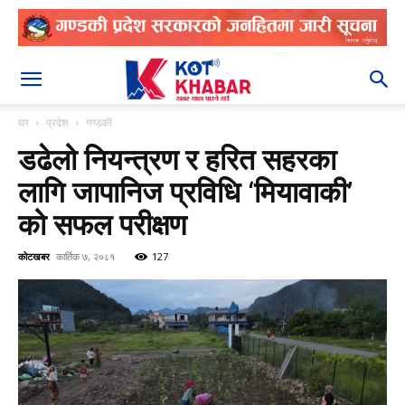
२०८३ श्रावण २२
घर
प्रदेश
गण्डकी
डढेलो नियन्त्रण र हरित सहरका
लागि जापानिज प्रविधि ‘मियावाकी’
को सफल परीक्षण
कोटखबर
कार्तिक ७, २०८१
127