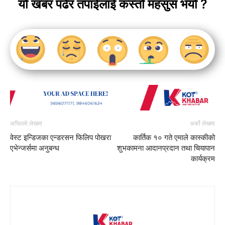
यो खबर पढेर तपाईलाई कस्तो महसुस भयो ?
अघिल्लो लेखमा
अर्को लेखमा
वेस्ट इन्डिजका एन्डरसन फिलिप पोखरा
कार्तिक १० गते एमाले कास्कीको
एभेन्जर्समा अनुबन्ध
शुभकामना आदानप्रदान तथा चियापान
कार्यक्रम