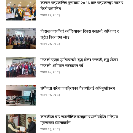
कञ्चन पत्रकारिता पुरस्कार २०८३ बाट पत्रकारद्वय सारु र
जिटी सम्मानित
साउन २१, २०८३
जिसस कास्कीको नवौँ स्थापना दिवस मनाइयो, अधिकार र
स्रोत विस्तारमा जोड
साउन २०, २०८३
गण्डकी प्रज्ञा प्रतिष्ठानले ‘शुद्ध बोल्छ गण्डकी, शुद्ध लेख्छ
गण्डकी’ अभियान सञ्चालन गर्दै
साउन २०, २०८३
संघीयता बारेमा जनप्रियका विद्यार्थीलाई अभिमुखीकरण
साउन १९, २०८३
कास्कीका चार राजनीतिक दलद्वारा स्थानीयदेखि राष्ट्रिय
मुद्दासम्ममा ध्यानाकर्षण
साउन १९, २०८३