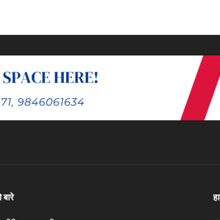
ो बारे
ह