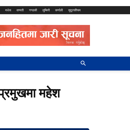
मधेस
वाग्मती
गण्डकी
लुम्बिनी
कर्णाली
सुदूरपश्चिम
प्रमुखमा महेश