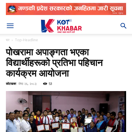
२०८३ श्रावण २०
घर
Top-Headline
पोखरामा अपाङ्गता भएका
विद्यार्थीहरूको प्रतिभा पहिचान
कार्यक्रम आयोजना
कोटखबर
जेष्ठ २६, २०८३
53