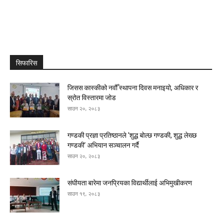
सिफारिस
जिसस कास्कीको नवौँ स्थापना दिवस मनाइयो, अधिकार र
स्रोत विस्तारमा जोड
साउन २०, २०८३
गण्डकी प्रज्ञा प्रतिष्ठानले ‘शुद्ध बोल्छ गण्डकी, शुद्ध लेख्छ
गण्डकी’ अभियान सञ्चालन गर्दै
साउन २०, २०८३
संघीयता बारेमा जनप्रियका विद्यार्थीलाई अभिमुखीकरण
साउन १९, २०८३