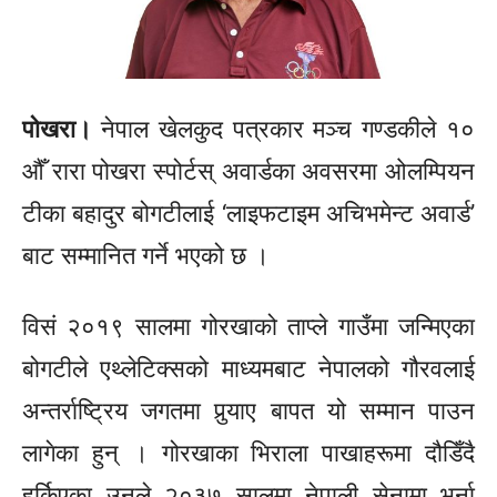
पोखरा।
नेपाल खेलकुद पत्रकार मञ्च गण्डकीले १०
औँ रारा पोखरा स्पोर्टस् अवार्डका अवसरमा ओलम्पियन
टीका बहादुर बोगटीलाई ‘लाइफटाइम अचिभमेन्ट अवार्ड’
बाट सम्मानित गर्ने भएको छ ।
विसं २०१९ सालमा गोरखाको ताप्ले गाउँमा जन्मिएका
बोगटीले एथ्लेटिक्सको माध्यमबाट नेपालको गौरवलाई
अन्तर्राष्ट्रिय जगतमा पुर्‍याए बापत यो सम्मान पाउन
लागेका हुन् । गोरखाका
भिराला
पाखाहरूमा दौडिँदै
हुर्किएका उनले २०३७ सालमा नेपाली सेनामा भर्ना