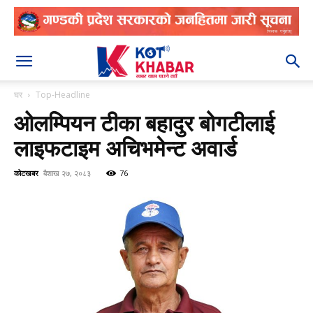
२०८३ श्रावण २२
घर
Top-Headline
ओलम्पियन टीका बहादुर बोगटीलाई
लाइफटाइम अचिभमेन्ट अवार्ड
कोटखबर
बैशाख २७, २०८३
76