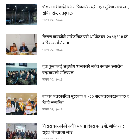
पोखरामा बीवाईडीको आधिकारिक थ्री–एस सुविधा सञ्चालन,
सर्भिस सेन्टर उद्घाटन
साउन २२, २०८३
जिसस कास्कीले सार्वजनिक गर्‍यो आर्थिक वर्ष २०८३/८४ को
वार्षिक कार्ययोजना
साउन २२, २०८३
युवा पुस्तालाई सङ्घीय शासनबारे सचेत बनाउन संसदीय
पत्रकारको सक्रियता
साउन २२, २०८३
कञ्चन पत्रकारिता पुरस्कार २०८३ बाट पत्रकारद्वय सारु र
जिटी सम्मानित
साउन २१, २०८३
जिसस कास्कीको नवौँ स्थापना दिवस मनाइयो, अधिकार र
स्रोत विस्तारमा जोड
साउन २०, २०८३