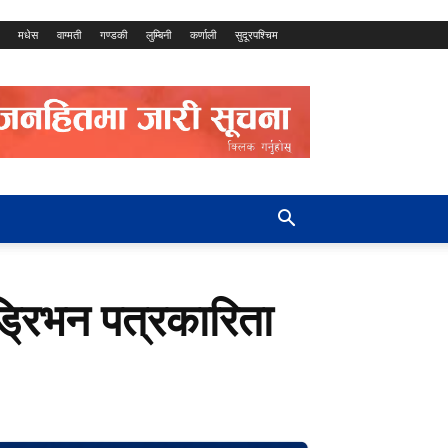
मधेस
वाग्मती
गण्डकी
लुम्बिनी
कर्णाली
सुदूरपश्चिम
्रिभन पत्रकारिता