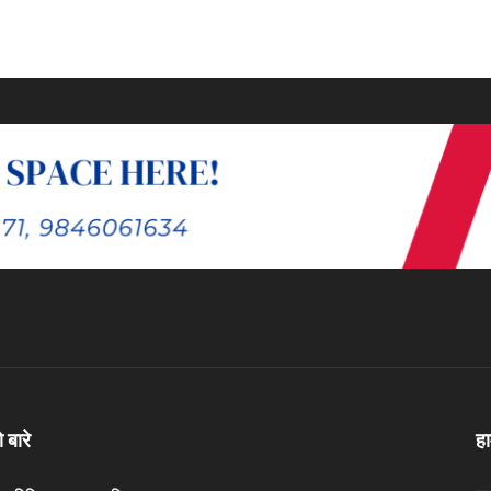
ो बारे
ह