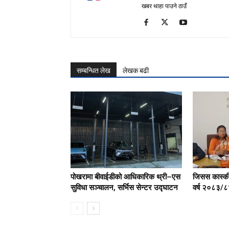
खबर थाहा पाउने ठाउँ
सम्बन्धित लेख
लेखक बढी
पोखरामा बीवाईडीको आधिकारिक थ्री–एस
जिसस कास्कील
सुविधा सञ्चालन, सर्भिस सेन्टर उद्घाटन
वर्ष २०८३/८४