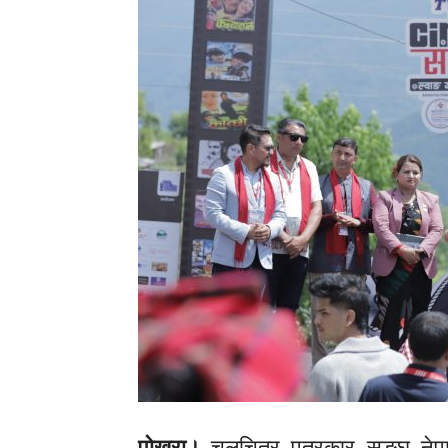
पोखरा।
चलचित्र पत्रकार
सङ्घ
नेपा