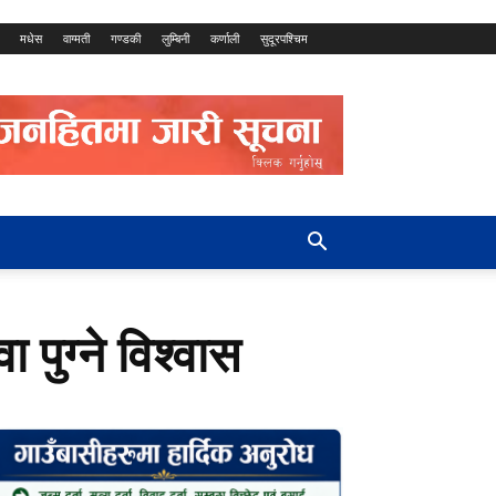
मधेस
वाग्मती
गण्डकी
लुम्बिनी
कर्णाली
सुदूरपश्चिम
वा पुग्ने विश्वास