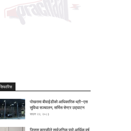
सिफारिस
पोखरामा बीवाईडीको आधिकारिक थ्री–एस
सुविधा सञ्चालन, सर्भिस सेन्टर उद्घाटन
साउन २२, २०८३
जिसस कास्कीले सार्वजनिक गर्‍यो आर्थिक वर्ष