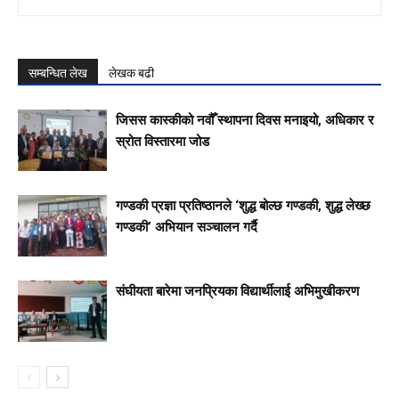
सम्बन्धित लेख
लेखक बढी
जिसस कास्कीको नवौँ स्थापना दिवस मनाइयो, अधिकार र
स्रोत विस्तारमा जोड
गण्डकी प्रज्ञा प्रतिष्ठानले ‘शुद्ध बोल्छ गण्डकी, शुद्ध लेख्छ
गण्डकी’ अभियान सञ्चालन गर्दै
संघीयता बारेमा जनप्रियका विद्यार्थीलाई अभिमुखीकरण