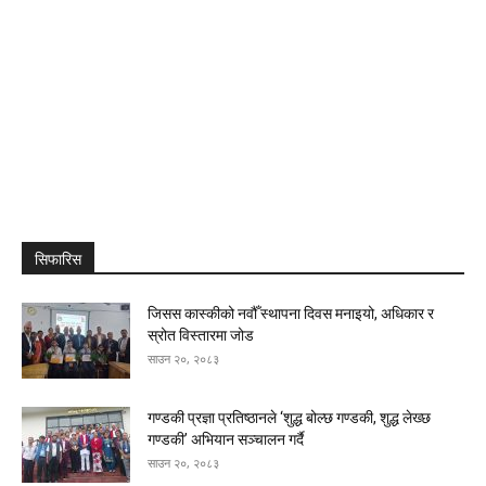
सिफारिस
जिसस कास्कीको नवौँ स्थापना दिवस मनाइयो, अधिकार र
स्रोत विस्तारमा जोड
साउन २०, २०८३
गण्डकी प्रज्ञा प्रतिष्ठानले ‘शुद्ध बोल्छ गण्डकी, शुद्ध लेख्छ
गण्डकी’ अभियान सञ्चालन गर्दै
साउन २०, २०८३