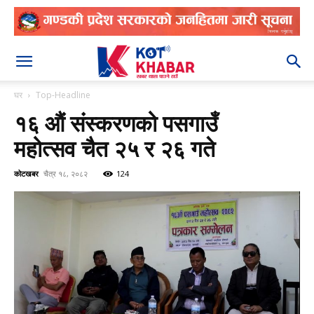
२०८३ श्रावण २०
घर
Top-Headline
१६ औं संस्करणको पसगाउँ
महोत्सव चैत २५ र २६ गते
कोटखबर
चैत्र १८, २०८२
124