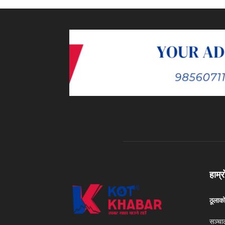
हाम्र
ठूलाक
सञ्चा