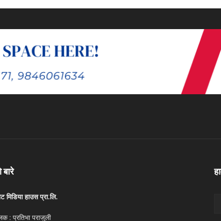
ो बारे
ह
ोट मिडिया हाउस प्रा.लि.
लक : प्रतिभा पराजुली