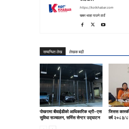
https://kotkhabar.com
खबर थाहा पाउने ठाउँ
सम्बन्धित लेख
लेखक बढी
पोखरामा बीवाईडीको आधिकारिक थ्री–एस
जिसस कास्कील
सुविधा सञ्चालन, सर्भिस सेन्टर उद्घाटन
वर्ष २०८३/८४