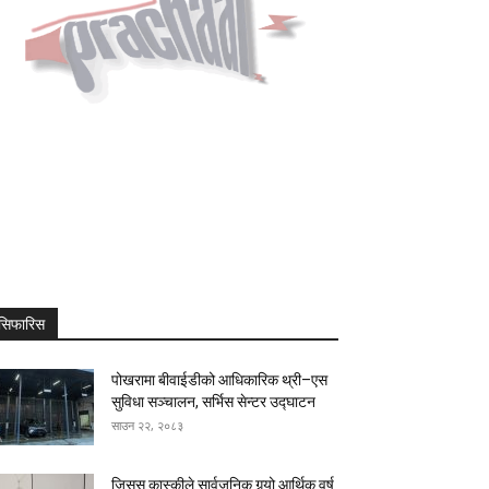
सिफारिस
पोखरामा बीवाईडीको आधिकारिक थ्री–एस
सुविधा सञ्चालन, सर्भिस सेन्टर उद्घाटन
साउन २२, २०८३
जिसस कास्कीले सार्वजनिक गर्‍यो आर्थिक वर्ष