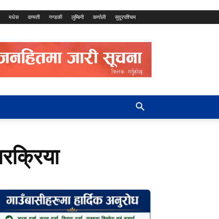
मधेस
वाग्मती
गण्डकी
लुम्बिनी
कर्णाली
सुदूरपश्चिम
्तरक्रिया