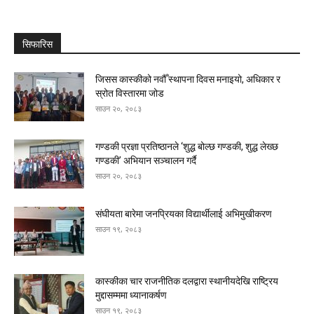
सिफारिस
जिसस कास्कीको नवौँ स्थापना दिवस मनाइयो, अधिकार र
स्रोत विस्तारमा जोड
साउन २०, २०८३
गण्डकी प्रज्ञा प्रतिष्ठानले ‘शुद्ध बोल्छ गण्डकी, शुद्ध लेख्छ
गण्डकी’ अभियान सञ्चालन गर्दै
साउन २०, २०८३
संघीयता बारेमा जनप्रियका विद्यार्थीलाई अभिमुखीकरण
साउन १९, २०८३
कास्कीका चार राजनीतिक दलद्वारा स्थानीयदेखि राष्ट्रिय
मुद्दासम्ममा ध्यानाकर्षण
साउन १९, २०८३