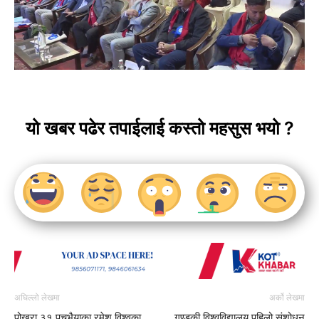
यो खबर पढेर तपाईलाई कस्तो महसुस भयो ?
अघिल्लो लेखमा
अर्को लेखमा
पोखरा ३१ पचभैयाका रमेश विश्वका
गण्डकी विश्वविद्यालय पहिलो संशोधन