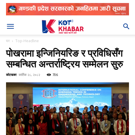
२०८३ श्रावण २३
घर
Top-Headline
पोखरामा इन्जिनियरिङ र प्रविधिसँग
सम्बन्धित अन्तर्राष्ट्रिय सम्मेलन सुरु
कोटखबर
कार्तिक २८, २०८२
706