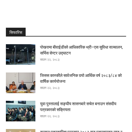
सिफारिस
पोखरामा बीवाईडीको आधिकारिक थ्री–एस सुविधा सञ्चालन,
सर्भिस सेन्टर उद्घाटन
साउन २२, २०८३
जिसस कास्कीले सार्वजनिक गर्‍यो आर्थिक वर्ष २०८३/८४ को
वार्षिक कार्ययोजना
साउन २२, २०८३
युवा पुस्तालाई सङ्घीय शासनबारे सचेत बनाउन संसदीय
पत्रकारको सक्रियता
साउन २२, २०८३