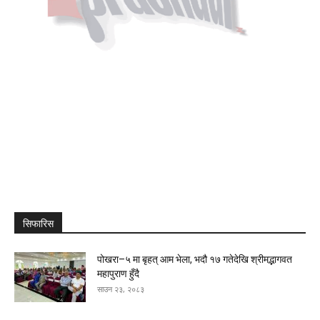
सिफारिस
पोखरा–५ मा बृहत् आम भेला, भदौ १७ गतेदेखि श्रीमद्भागवत
महापुराण हुँदै
साउन २३, २०८३