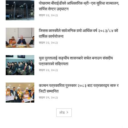
पोखरामा बीवाईडीको आधिकारिक थ्री–एस सुविधा सञ्चालन,
सर्भिस सेन्टर उद्घाटन
साउन २२, २०८३
जिसस कास्कीले सार्वजनिक गर्‍यो आर्थिक वर्ष २०८३/८४ को
वार्षिक कार्ययोजना
साउन २२, २०८३
युवा पुस्तालाई सङ्घीय शासनबारे सचेत बनाउन संसदीय
पत्रकारको सक्रियता
साउन २२, २०८३
कञ्चन पत्रकारिता पुरस्कार २०८३ बाट पत्रकारद्वय सारु र
जिटी सम्मानित
साउन २१, २०८३
लोड