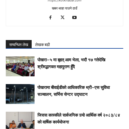
https://kotkhabar.com
खबर थाहा पाउने ठाउँ
सम्बन्धित लेख
लेखक बढी
पोखरा–५ मा बृहत् आम भेला, भदौ १७ गतेदेखि
श्रीमद्भागवत महापुराण हुँदै
पोखरामा बीवाईडीको आधिकारिक थ्री–एस सुविधा
सञ्चालन, सर्भिस सेन्टर उद्घाटन
जिसस कास्कीले सार्वजनिक गर्‍यो आर्थिक वर्ष २०८३/८४
को वार्षिक कार्ययोजना