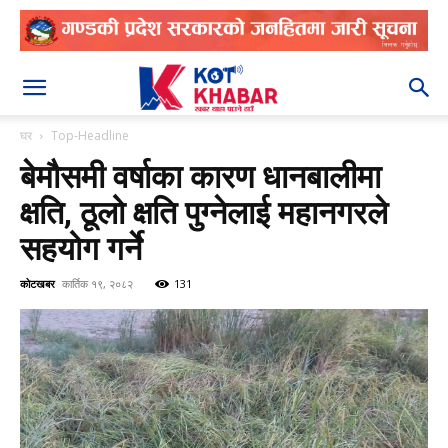
२०८३ श्रावण २३
घर
Top-Headline
बेमौसमी वर्षाका कारण धानबालीमा
क्षति, ठूलो क्षति पुग्नेलाई महानगरले
सहयोग गर्ने
कोटखबर
कार्तिक १९, २०८२
131