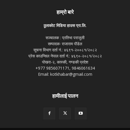
हाम्रो बारे
ठूलाकोट मिडिया हाउस प्रा.लि.
सञ्चालक : प्रतिभा पराजुली
सम्पादकः राजाराम पौडेल
सूचना विभाग दर्ता नं.: ४६९१-२००८१/२०८२
प्रेस काउन्सिल नेपाल दर्ता नं.: ४६९०-२०८१/२०८२
पोखरा-२, कास्की, गण्डकी प्रदेश
+977 9856071171, 9846061634
Email: kotkhabar@gmail.com
हामीलाई पालन