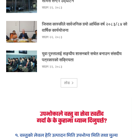
सर्भिस सेन्टर उद्घाटन
साउन २२, २०८३
जिसस कास्कीले सार्वजनिक गर्‍यो आर्थिक वर्ष २०८३/८४ को
वार्षिक कार्ययोजना
साउन २२, २०८३
युवा पुस्तालाई सङ्घीय शासनबारे सचेत बनाउन संसदीय
पत्रकारको सक्रियता
साउन २२, २०८३
लोड