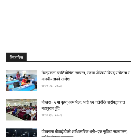
सिफारिस
चित्रकला प्रतियोगिता सम्पन्न, रङमा पोखियो विपद् सचेतना र
मानवीयताको सन्देश
साउन २३, २०८३
पोखरा–५ मा बृहत् आम भेला, भदौ १७ गतेदेखि श्रीमद्भागवत
महापुराण हुँदै
साउन २३, २०८३
पोखरामा बीवाईडीको आधिकारिक थ्री–एस सुविधा सञ्चालन,