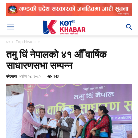
२०८३ श्रावण २४
घर
Top-Headline
तमु धिं नेपालको ४१ औँ वार्षिक
साधारणसभा सम्पन्न
कोटखबर
अशोज २४, २०८२
143