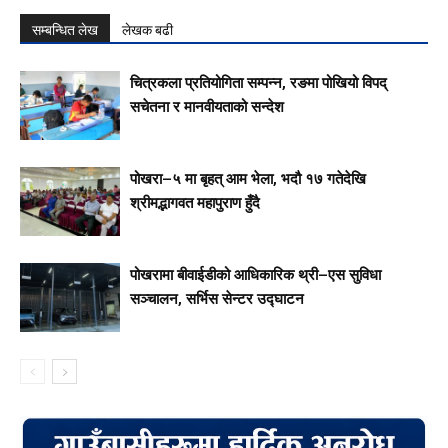
सम्बन्धित लेख
लेखक बढी
चित्रकला प्रतियोगिता सम्पन्न, रङमा पोखियो विपद्
सचेतना र मानवीयताको सन्देश
पोखरा–५ मा बृहत् आम भेला, भदौ १७ गतेदेखि
श्रीमद्भागवत महापुराण हुँदै
पोखरामा बीवाईडीको आधिकारिक थ्री–एस सुविधा
सञ्चालन, सर्भिस सेन्टर उद्घाटन