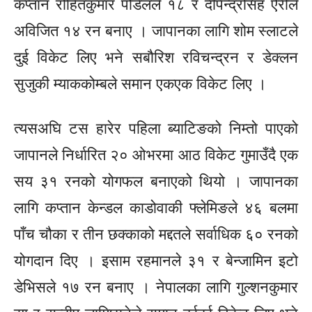
कप्तान रोहितकुमार पौडेलले १८ र
दीपेन्द्रसिंह
ऐरीले
अविजित १४ रन बनाए । जापानका लागि
शोम
स्लाटले
दुई विकेट लिए भने
सबौरिश
रविचन्द्रन र
डेक्लन
सुजुकी
म्याककोम्बले
समान एकएक विकेट लिए ।
त्यसअघि टस हारेर पहिला ब्याटिङको निम्तो पाएको
जापानले निर्धारित २० ओभरमा आठ विकेट गुमाउँदै एक
सय ३१ रनको योगफल बनाएको थियो । जापानका
लागि कप्तान
केन्डल
काडोवाकी
फ्लेमिङले
४६ बलमा
पाँच चौका र तीन छक्काको मद्दतले सर्वाधिक ६० रनको
योगदान दिए ।
इसाम
रहमानले ३१ र बेन्जामिन
इटो
डेभिसले १७ रन बनाए । नेपालका लागि
गुल्शनकुमार