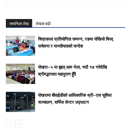
सम्बन्धित लेख
लेखक बढी
चित्रकला प्रतियोगिता सम्पन्न, रङमा पोखियो विपद्
सचेतना र मानवीयताको सन्देश
पोखरा–५ मा बृहत् आम भेला, भदौ १७ गतेदेखि
श्रीमद्भागवत महापुराण हुँदै
पोखरामा बीवाईडीको आधिकारिक थ्री–एस सुविधा
सञ्चालन, सर्भिस सेन्टर उद्घाटन