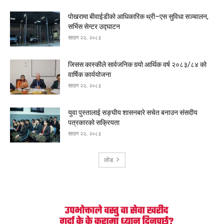
पोखरामा बीवाईडीको आधिकारिक थ्री–एस सुविधा सञ्चालन,
सर्भिस सेन्टर उद्घाटन
साउन २२, २०८३
जिसस कास्कीले सार्वजनिक गर्‍यो आर्थिक वर्ष २०८३/८४ को
वार्षिक कार्ययोजना
साउन २२, २०८३
युवा पुस्तालाई सङ्घीय शासनबारे सचेत बनाउन संसदीय
पत्रकारको सक्रियता
साउन २२, २०८३
लोड