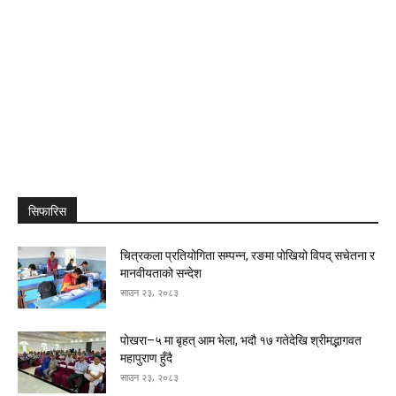
सिफारिस
चित्रकला प्रतियोगिता सम्पन्न, रङमा पोखियो विपद् सचेतना र
मानवीयताको सन्देश
साउन २३, २०८३
पोखरा–५ मा बृहत् आम भेला, भदौ १७ गतेदेखि श्रीमद्भागवत
महापुराण हुँदै
साउन २३, २०८३