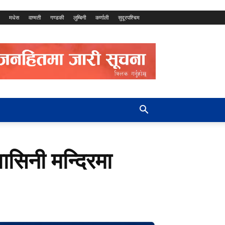
मधेस
वाग्मती
गण्डकी
लुम्बिनी
कर्णाली
सुदूरपश्चिम
यवासिनी मन्दिरमा