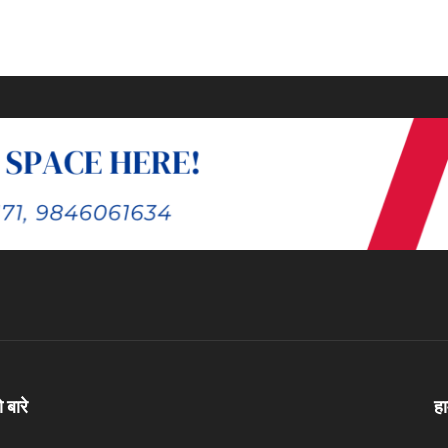
ो बारे
ह