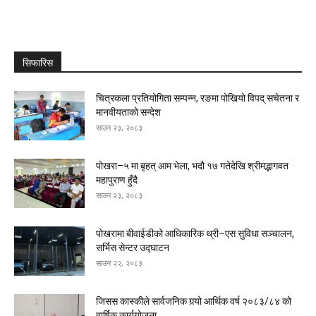
सिफारिस
चित्रकला प्रतियोगिता सम्पन्न, रङमा पोखियो विपद् सचेतना र
मानवीयताको सन्देश
साउन २३, २०८३
पोखरा–५ मा बृहत् आम भेला, भदौ १७ गतेदेखि श्रीमद्भागवत
महापुराण हुँदै
साउन २३, २०८३
पोखरामा बीवाईडीको आधिकारिक थ्री–एस सुविधा सञ्चालन,
सर्भिस सेन्टर उद्घाटन
साउन २२, २०८३
जिसस कास्कीले सार्वजनिक गर्‍यो आर्थिक वर्ष २०८३/८४ को
वार्षिक कार्ययोजना