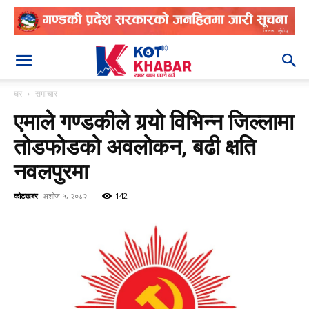
२०८३ श्रावण २४
घर
समाचार
एमाले गण्डकीले गर्‍यो विभिन्न जिल्लामा
तोडफोडको अवलोकन, बढी क्षति
नवलपुरमा
कोटखबर
अशोज ५, २०८२
142