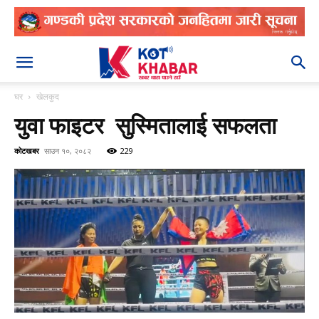
२०८३ श्रावण २४
घर
खेलकुद
युवा फाइटर सुस्मितालाई सफलता
कोटखबर
साउन १०, २०८२
229