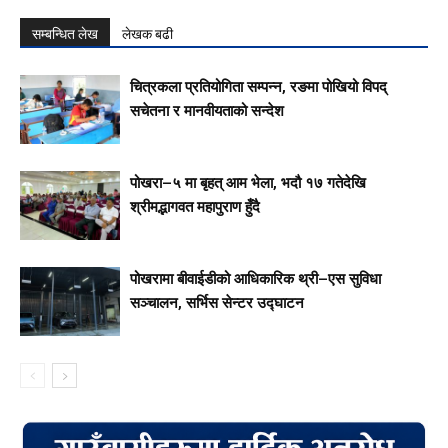
सम्बन्धित लेख
लेखक बढी
चित्रकला प्रतियोगिता सम्पन्न, रङमा पोखियो विपद्
सचेतना र मानवीयताको सन्देश
पोखरा–५ मा बृहत् आम भेला, भदौ १७ गतेदेखि
श्रीमद्भागवत महापुराण हुँदै
पोखरामा बीवाईडीको आधिकारिक थ्री–एस सुविधा
सञ्चालन, सर्भिस सेन्टर उद्घाटन