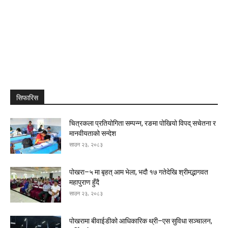
सिफारिस
चित्रकला प्रतियोगिता सम्पन्न, रङमा पोखियो विपद् सचेतना र
मानवीयताको सन्देश
साउन २३, २०८३
पोखरा–५ मा बृहत् आम भेला, भदौ १७ गतेदेखि श्रीमद्भागवत
महापुराण हुँदै
साउन २३, २०८३
पोखरामा बीवाईडीको आधिकारिक थ्री–एस सुविधा सञ्चालन,