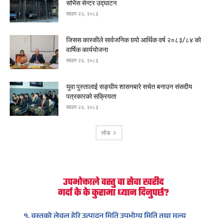
सर्भिस सेन्टर उद्घाटन
साउन २२, २०८३
जिसस कास्कीले सार्वजनिक गर्‍यो आर्थिक वर्ष २०८३/८४ को
वार्षिक कार्ययोजना
साउन २२, २०८३
युवा पुस्तालाई सङ्घीय शासनबारे सचेत बनाउन संसदीय
पत्रकारको सक्रियता
साउन २२, २०८३
लोड