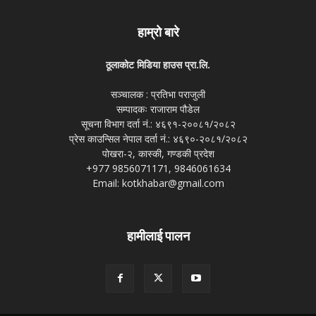
हाम्रो बारे
ठूलाकोट मिडिया हाउस प्रा.लि.
सञ्चालक : प्रतिभा पराजुली
सम्पादकः राजाराम पौडेल
सूचना विभाग दर्ता नं.: ४६९१-२००८१/२०८२
प्रेस काउन्सिल नेपाल दर्ता नं.: ४६९०-२०८१/२०८२
पोखरा-२, कास्की, गण्डकी प्रदेश
+977 9856071171, 9846061634
Email: kotkhabar@gmail.com
हामीलाई पालन