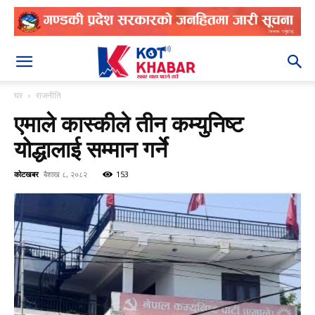
२०८३ श्रावण २१
घर
राजनीति
एमाले कास्कीले तीन कम्युनिष्ट
योद्धालाई सम्मान गर्ने
कोटखबर
बैशाख ८, २०८२
153