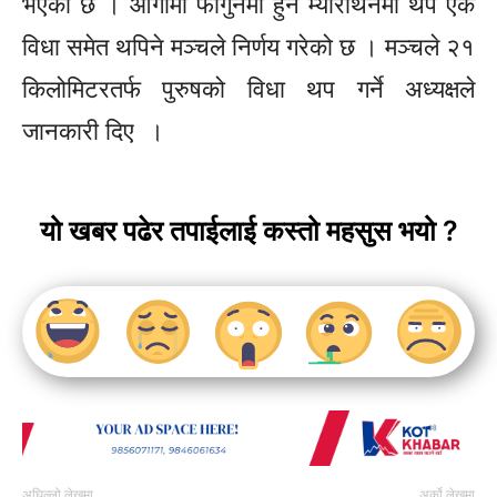
भएको छ । आगामी फागुनमा हुने म्याराथनमा थप एक
विधा समेत थपिने मञ्चले निर्णय गरेको छ । मञ्चले २१
किलोमिटरतर्फ पुरुषको विधा थप गर्ने अध्यक्षले
जानकारी दिए ।
यो खबर पढेर तपाईलाई कस्तो महसुस भयो ?
अघिल्लो लेखमा
अर्को लेखमा