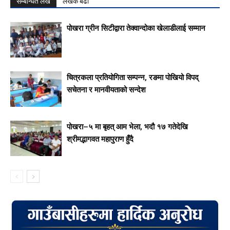
सम्बन्धित लेख
लेखक बढी
पोखरा ग्रीन सिटीद्वारा तेक्वान्दोका खेलाडीलाई सम्मान
चित्रकला प्रतियोगिता सम्पन्न, रङमा पोखियो विपद्
सचेतना र मानवीयताको सन्देश
पोखरा–५ मा बृहत् आम भेला, भदौ १७ गतेदेखि
श्रीमद्भागवत महापुराण हुँदै