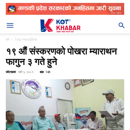
२०८३ श्रावण २४
घर
Top-Headline
१९ औं संस्करणको पोखरा म्याराथन
फागुन ३ गते हुने
कोटखबर
भदौ ५, २०८१
148