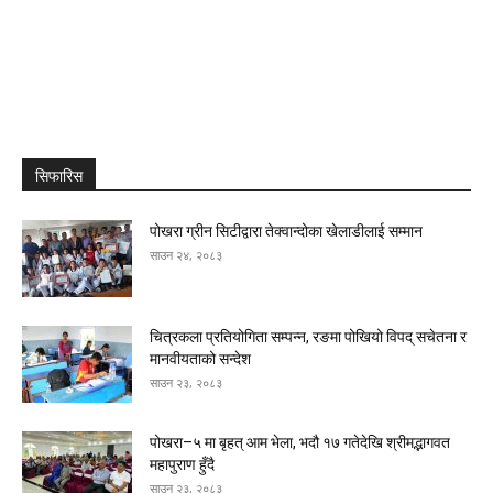
सिफारिस
पोखरा ग्रीन सिटीद्वारा तेक्वान्दोका खेलाडीलाई सम्मान
साउन २४, २०८३
चित्रकला प्रतियोगिता सम्पन्न, रङमा पोखियो विपद् सचेतना र
मानवीयताको सन्देश
साउन २३, २०८३
पोखरा–५ मा बृहत् आम भेला, भदौ १७ गतेदेखि श्रीमद्भागवत
महापुराण हुँदै
साउन २३, २०८३