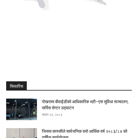
सिफारिस
पोखरामा बीवाईडीको आधिकारिक थ्री–एस सुविधा सञ्चालन,
सर्भिस सेन्टर उद्घाटन
साउन २२, २०८३
जिसस कास्कीले सार्वजनिक गर्‍यो आर्थिक वर्ष २०८३/८४ को
वार्षिक कार्ययोजना