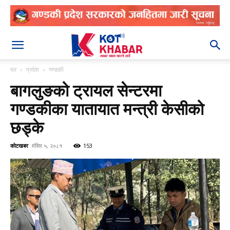
२०८३ श्रावण २२
घर
प्रदेश
गण्डकी
बागलुङको ट्रायल सेन्टरमा
गण्डकीका यातायात मन्त्री केसीको
छड्के
कोटखबर
मंसिर ५, २०८१
153