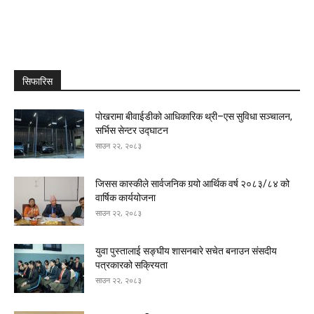
सिफारिस
पोखरामा बीवाईडीको आधिकारिक थ्री–एस सुविधा सञ्चालन,
सर्भिस सेन्टर उद्घाटन
साउन २२, २०८३
जिसस कास्कीले सार्वजनिक गर्‍यो आर्थिक वर्ष २०८३/८४ को
वार्षिक कार्ययोजना
साउन २२, २०८३
युवा पुस्तालाई सङ्घीय शासनबारे सचेत बनाउन संसदीय
पत्रकारको सक्रियता
साउन २२, २०८३