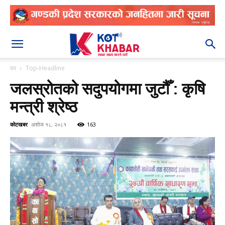
२०८३ श्रावण २४
घर
Top-Headline
जलस्रोतको सदुपयोगमा जुटौँ : कृषि
मन्त्री श्रेष्ठ
कोटखबर
अशोज १८, २०८१
163