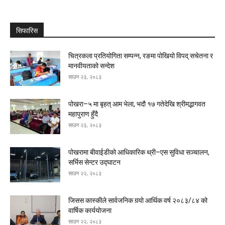
सिफारिस
चित्रकला प्रतियोगिता सम्पन्न, रङमा पोखियो विपद् सचेतना र
मानवीयताको सन्देश
साउन २३, २०८३
पोखरा–५ मा बृहत् आम भेला, भदौ १७ गतेदेखि श्रीमद्भागवत
महापुराण हुँदै
साउन २३, २०८३
पोखरामा बीवाईडीको आधिकारिक थ्री–एस सुविधा सञ्चालन,
सर्भिस सेन्टर उद्घाटन
साउन २२, २०८३
जिसस कास्कीले सार्वजनिक गर्‍यो आर्थिक वर्ष २०८३/८४ को
वार्षिक कार्ययोजना
साउन २२, २०८३