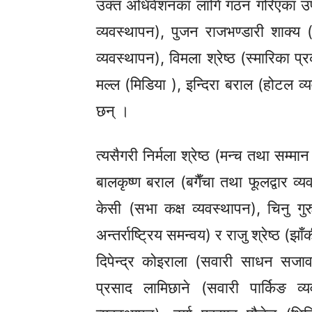
उक्त अधिवेशनका लागि गठन गरिएका उप
व्यवस्थापन),
पुजन राजभण्डारी शाक्य
व्यवस्थापन),
विमला
श्रेष्ठ
(स्मारिका
प्
मल्ल
(मिडिया
), इन्दिरा बराल
(होटल
व्
छन् ।
त्यसैगरी निर्मला श्रेष्ठ
(मन्च
तथा सम्मान
बालकृष्ण बराल
(बगैँचा
तथा
फूलद्वार
व्य
केसी
(सभा
कक्ष
व्यवस्थापन),
चिनु
गु
अन्तर्राष्ट्रिय
समन्वय)
र राजु श्रेष्ठ
(झाँ
दिपेन्द्र कोइराला
(सवारी
साधन
सजाव
प्रसाद लामिछाने
(सवारी
पार्किङ
व्