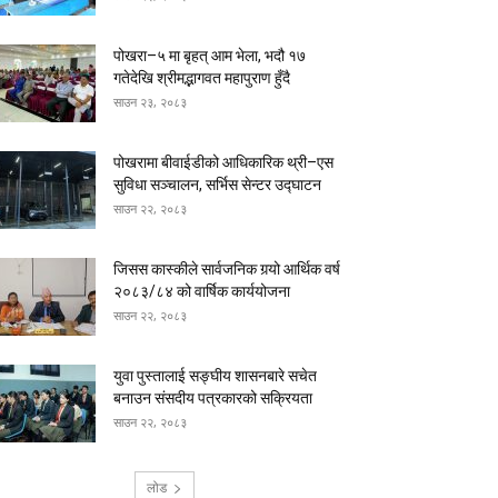
पोखरा–५ मा बृहत् आम भेला, भदौ १७
गतेदेखि श्रीमद्भागवत महापुराण हुँदै
साउन २३, २०८३
पोखरामा बीवाईडीको आधिकारिक थ्री–एस
सुविधा सञ्चालन, सर्भिस सेन्टर उद्घाटन
साउन २२, २०८३
जिसस कास्कीले सार्वजनिक गर्‍यो आर्थिक वर्ष
२०८३/८४ को वार्षिक कार्ययोजना
साउन २२, २०८३
युवा पुस्तालाई सङ्घीय शासनबारे सचेत
बनाउन संसदीय पत्रकारको सक्रियता
साउन २२, २०८३
लोड