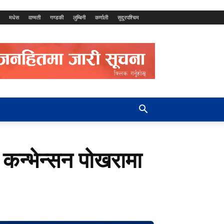
मधेस
वाग्मती
गण्डकी
लुम्बिनी
कर्णाली
सुदूरपश्चिम
ो कन्भेन्सन पोखरामा