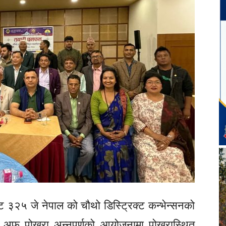
रिक्ट ३२५ जे नेपाल को चौथो
डिस्ट्रिक्ट
कन्भेन्सनको
अफ पोखरा अन्नपूर्णको आयोजनामा पोखरास्थित