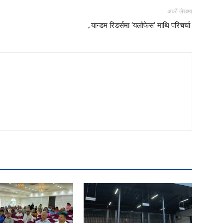
अर्को लेखमा
र्‍यान्डम रिडर्समा ‘यलोफेस’ माथि परिचर्चा