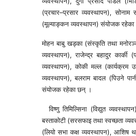
व्यवस्थापन),
दुर्गा प्रसाद पौडेल
(भिड
(प्रचार–प्रसार
व्यवस्थापन),
सोनाम
स
(मूल्याङ्कन
व्यवस्थापन)
संयोजक रहेका
मोहन बाबु खड्का
(संस्कृति
तथा मनोरञ
व्यवस्थापन),
राजेन्द्र बहादुर कार्की
(प
व्यवस्थापन),
कोकी मल्ल
(कार्यक्रम
उ
व्यवस्थापन),
बलराम बादल
(पिउने
पा
संयोजक रहेका छन् ।
विष्णु तिमिल्सिना (विद्युत
व्यवस्थापन
बस्ताकोटी (सरसफाइ तथा स्वच्छता
व्यव
(लियो सभा कक्ष
व्यवस्थापन),
आशिष थाप