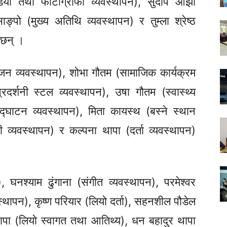
ियो
तथा
फोटोग्राफी
व्यवस्थापन),
सुदीप
ओझा
ाङ्पो
(मुख्य
अतिथि
व्यवस्थापन)
र
तुम्ला
श्रेष्ठ
 छन् ।
्जन
व्यवस्थापन),
शोभा गौतम
(सामाजिक
कार्यक्रम
्रदर्शनी
स्टल
व्यवस्थापन),
उषा गौतम
(स्वास्थ्य
द्घाटन
व्यवस्थापन),
मिता कायस्थ
(बस्ने
स्थान
नी
व्यवस्थापन)
र कल्पना थापा
(दर्ता
व्यवस्थापन)
),
घनश्याम ढुंगाना (संगीत
व्यवस्थापन),
परमेश्वर
स्थापन),
कृष्ण परियार (लियो दर्ता), सहनशील पौडेल
ा (लियो स्वागत तथा आतिथ्य), धन बहादुर थापा