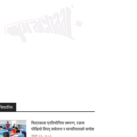
सिफारिस
चित्रकला प्रतियोगिता सम्पन्न, रङमा
पोखियो विपद् सचेतना र मानवीयताको सन्देश
साउन २३, २०८३