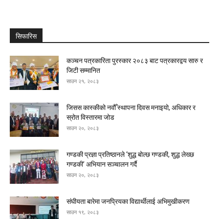
सिफारिस
कञ्चन पत्रकारिता पुरस्कार २०८३ बाट पत्रकारद्वय सारु र
जिटी सम्मानित
साउन २१, २०८३
जिसस कास्कीको नवौँ स्थापना दिवस मनाइयो, अधिकार र
स्रोत विस्तारमा जोड
साउन २०, २०८३
गण्डकी प्रज्ञा प्रतिष्ठानले ‘शुद्ध बोल्छ गण्डकी, शुद्ध लेख्छ
गण्डकी’ अभियान सञ्चालन गर्दै
साउन २०, २०८३
संघीयता बारेमा जनप्रियका विद्यार्थीलाई अभिमुखीकरण
साउन १९, २०८३