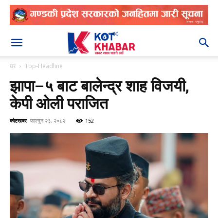
२०८३ श्रावण २२
घर
Top-Headline
झापा–५ बाट बालेन्द्र शाह विजयी,
केपी ओली पराजित
कोटखबर
फाल्गुन २३, २०८२
152