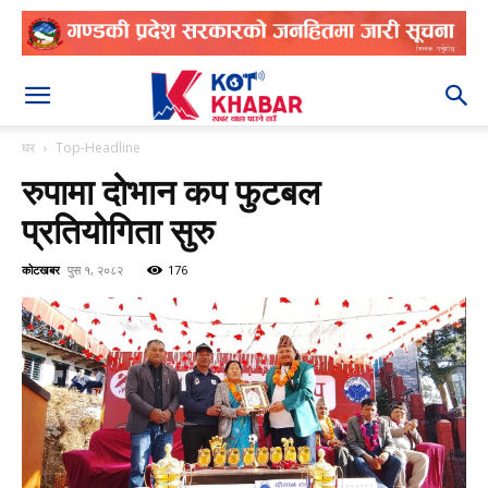
२०८३ श्रावण २४
घर
Top-Headline
रुपामा दोभान कप फुटबल
प्रतियोगिता सुरु
कोटखबर
पुस १, २०८२
176