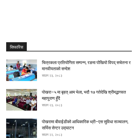
सिफारिस
चित्रकला प्रतियोगिता सम्पन्न, रङमा पोखियो विपद् सचेतना र
मानवीयताको सन्देश
साउन २३, २०८३
पोखरा–५ मा बृहत् आम भेला, भदौ १७ गतेदेखि श्रीमद्भागवत
महापुराण हुँदै
साउन २३, २०८३
पोखरामा बीवाईडीको आधिकारिक थ्री–एस सुविधा सञ्चालन,
सर्भिस सेन्टर उद्घाटन
साउन २२, २०८३