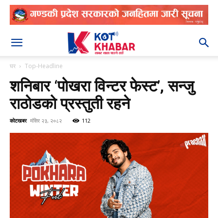
२०८३ श्रावण २२
घर
Top-Headline
शनिबार ‘पोखरा विन्टर फेस्ट’, सन्जु
राठोडको प्रस्तुती रहने
कोटखबर
मंसिर २३, २०८२
112