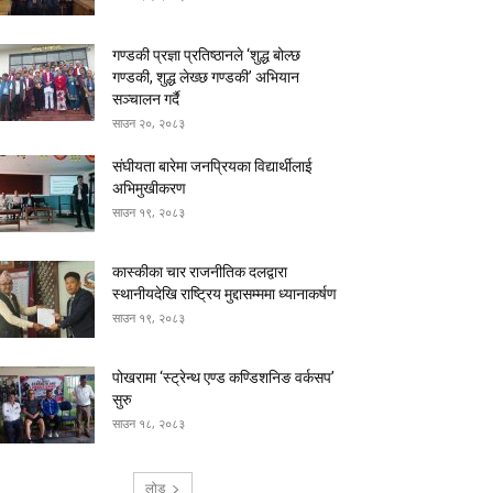
गण्डकी प्रज्ञा प्रतिष्ठानले ‘शुद्ध बोल्छ
गण्डकी, शुद्ध लेख्छ गण्डकी’ अभियान
सञ्चालन गर्दै
साउन २०, २०८३
संघीयता बारेमा जनप्रियका विद्यार्थीलाई
अभिमुखीकरण
साउन १९, २०८३
कास्कीका चार राजनीतिक दलद्वारा
स्थानीयदेखि राष्ट्रिय मुद्दासम्ममा ध्यानाकर्षण
साउन १९, २०८३
पोखरामा ‘स्ट्रेन्थ एण्ड कण्डिशनिङ वर्कसप’
सुरु
साउन १८, २०८३
लोड