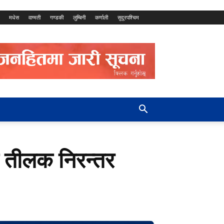
मधेस
वाग्मती
गण्डकी
लुम्बिनी
कर्णाली
सुदूरपश्चिम
ा तीलक निरन्तर