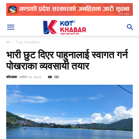
२०८३ श्रावण २३
घर
Top-Headline
भारी छुट दिएर पाहुनालाई स्वागत गर्न
पोखराका व्यवसायी तयार
कोटखबर
अशोज १२, २०८२
180