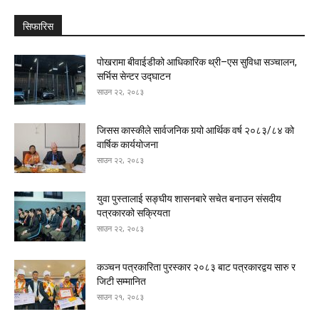
सिफारिस
पोखरामा बीवाईडीको आधिकारिक थ्री–एस सुविधा सञ्चालन,
सर्भिस सेन्टर उद्घाटन
साउन २२, २०८३
जिसस कास्कीले सार्वजनिक गर्‍यो आर्थिक वर्ष २०८३/८४ को
वार्षिक कार्ययोजना
साउन २२, २०८३
युवा पुस्तालाई सङ्घीय शासनबारे सचेत बनाउन संसदीय
पत्रकारको सक्रियता
साउन २२, २०८३
कञ्चन पत्रकारिता पुरस्कार २०८३ बाट पत्रकारद्वय सारु र
जिटी सम्मानित
साउन २१, २०८३