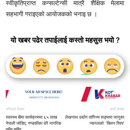
स्वीकृतिप्राप्‍त कन्सल्टेन्सी मात्रै शैक्षिक मेलामा
सहभागी गराइएको आयोजककाे भनाइ छ ।
यो खबर पढेर तपाईलाई कस्तो महसुस भयो ?
अघिल्लो लेखमा
अर्को लेखमा
स्वास्थ्य बीमा कार्यक्रममा ६५ लाख
लेखनाथ उद्योग वाणिज्य सङ्घमा जानुका
नेपाली जोडिए, गण्डकीका धेरै नागरिक
प्यानलको ‘क्लिन स्विप’
पहुँच बाहिर