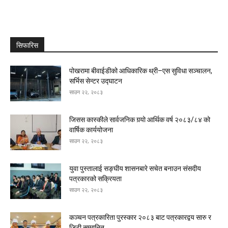
सिफारिस
पोखरामा बीवाईडीको आधिकारिक थ्री–एस सुविधा सञ्चालन,
सर्भिस सेन्टर उद्घाटन
साउन २२, २०८३
जिसस कास्कीले सार्वजनिक गर्‍यो आर्थिक वर्ष २०८३/८४ को
वार्षिक कार्ययोजना
साउन २२, २०८३
युवा पुस्तालाई सङ्घीय शासनबारे सचेत बनाउन संसदीय
पत्रकारको सक्रियता
साउन २२, २०८३
कञ्चन पत्रकारिता पुरस्कार २०८३ बाट पत्रकारद्वय सारु र
जिटी सम्मानित