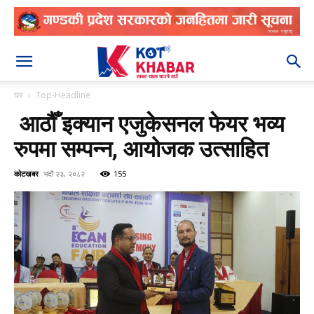
२०८३ श्रावण २२
घर
Top-Headline
आठौँ इक्यान एजुकेसनल फेयर भव्य
रुपमा सम्पन्न, आयोजक उत्साहित
कोटखबर
भदौ २३, २०८२
155