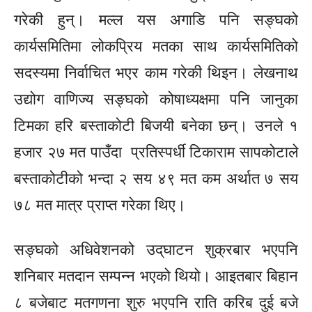
गरेकी हुन्। मल्ल यस
अगाडि
पनि
सङ्घको
कार्यसमितिमा लोकप्रिय मतका
साथ
कार्यसमितिको
सदस्यमा
निर्वाचित
भएर काम गरेकी
थिइन।
लेखनाथ
उद्योग
वाणिज्य
सङ्घको
कोषाध्यक्षमा पनि जानुका
टिमका
हरि
बस्ताकोटी
बिजयी
बनेका
छन्।
उनले १
हजार २७ मत पाउँदा
प्रतिस्पर्धी
टिकाराम सापकोटाले
बस्ताकोटीको भन्दा २ सय ४९ मत कम अर्थात ७ सय
७८ मत मात्र प्राप्त गरेका थिए।
सङ्घको
अधिवेशनको
उद्‌घाटन
शुक्रबार भएपनि
शनिबार मतदान सम्पन्न भएको थियो। आइतबार बिहान
८ बजेबाट मतगणना शुरु भएपनि राति करिब दुई बजे