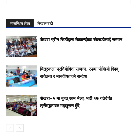
सम्बन्धित लेख
लेखक बढी
पोखरा ग्रीन सिटीद्वारा तेक्वान्दोका खेलाडीलाई सम्मान
चित्रकला प्रतियोगिता सम्पन्न, रङमा पोखियो विपद्
सचेतना र मानवीयताको सन्देश
पोखरा–५ मा बृहत् आम भेला, भदौ १७ गतेदेखि
श्रीमद्भागवत महापुराण हुँदै