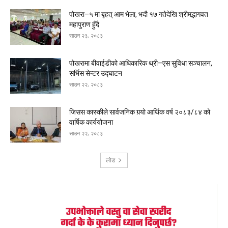
पोखरा–५ मा बृहत् आम भेला, भदौ १७ गतेदेखि श्रीमद्भागवत
महापुराण हुँदै
साउन २३, २०८३
पोखरामा बीवाईडीको आधिकारिक थ्री–एस सुविधा सञ्चालन,
सर्भिस सेन्टर उद्घाटन
साउन २२, २०८३
जिसस कास्कीले सार्वजनिक गर्‍यो आर्थिक वर्ष २०८३/८४ को
वार्षिक कार्ययोजना
साउन २२, २०८३
लोड