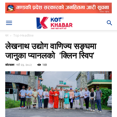
२०८३ श्रावण २४
घर
Top-Headline
लेखनाथ उद्योग वाणिज्य सङ्घमा
जानुका प्यानलको ‘क्लिन स्विप’
कोटखबर
भदौ २३, २०८२
169