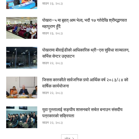
साउन २३, २०८३
पोखरा–५ मा बृहत् आम भेला, भदौ १७ गतेदेखि श्रीमद्भागवत
महापुराण हुँदै
साउन २३, २०८३
पोखरामा बीवाईडीको आधिकारिक थ्री–एस सुविधा सञ्चालन,
सर्भिस सेन्टर उद्घाटन
साउन २२, २०८३
जिसस कास्कीले सार्वजनिक गर्‍यो आर्थिक वर्ष २०८३/८४ को
वार्षिक कार्ययोजना
साउन २२, २०८३
युवा पुस्तालाई सङ्घीय शासनबारे सचेत बनाउन संसदीय
पत्रकारको सक्रियता
साउन २२, २०८३
लोड