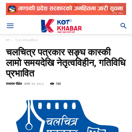
२०८३ श्रावण २४
घर
Top-Headline
चलचित्र पत्रकार सङ्घ कास्की
लामो समयदेखि नेतृत्वविहीन, गतिविधि
प्रभावित
राजाराम पौडेल
असार २१, २०८२
188