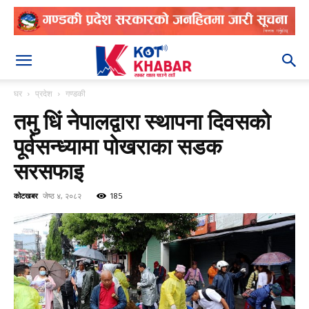
२०८३ श्रावण २४
घर
प्रदेश
गण्डकी
तमु धिं नेपालद्वारा स्थापना दिवसको
पूर्वसन्ध्यामा पोखराका सडक
सरसफाइ
कोटखबर
जेष्ठ ४, २०८२
185