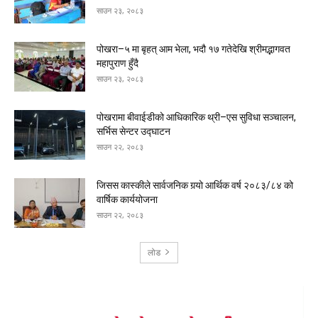
साउन २३, २०८३
पोखरा–५ मा बृहत् आम भेला, भदौ १७ गतेदेखि श्रीमद्भागवत
महापुराण हुँदै
साउन २३, २०८३
पोखरामा बीवाईडीको आधिकारिक थ्री–एस सुविधा सञ्चालन,
सर्भिस सेन्टर उद्घाटन
साउन २२, २०८३
जिसस कास्कीले सार्वजनिक गर्‍यो आर्थिक वर्ष २०८३/८४ को
वार्षिक कार्ययोजना
साउन २२, २०८३
लोड