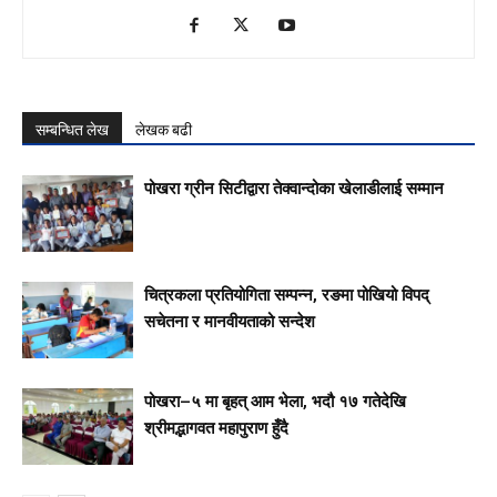
सम्बन्धित लेख
लेखक बढी
पोखरा ग्रीन सिटीद्वारा तेक्वान्दोका खेलाडीलाई सम्मान
चित्रकला प्रतियोगिता सम्पन्न, रङमा पोखियो विपद्
सचेतना र मानवीयताको सन्देश
पोखरा–५ मा बृहत् आम भेला, भदौ १७ गतेदेखि
श्रीमद्भागवत महापुराण हुँदै