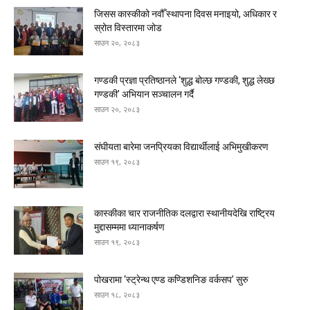
जिसस कास्कीको नवौँ स्थापना दिवस मनाइयो, अधिकार र
स्रोत विस्तारमा जोड
साउन २०, २०८३
गण्डकी प्रज्ञा प्रतिष्ठानले ‘शुद्ध बोल्छ गण्डकी, शुद्ध लेख्छ
गण्डकी’ अभियान सञ्चालन गर्दै
साउन २०, २०८३
संघीयता बारेमा जनप्रियका विद्यार्थीलाई अभिमुखीकरण
साउन १९, २०८३
कास्कीका चार राजनीतिक दलद्वारा स्थानीयदेखि राष्ट्रिय
मुद्दासम्ममा ध्यानाकर्षण
साउन १९, २०८३
पोखरामा ‘स्ट्रेन्थ एण्ड कण्डिशनिङ वर्कसप’ सुरु
साउन १८, २०८३