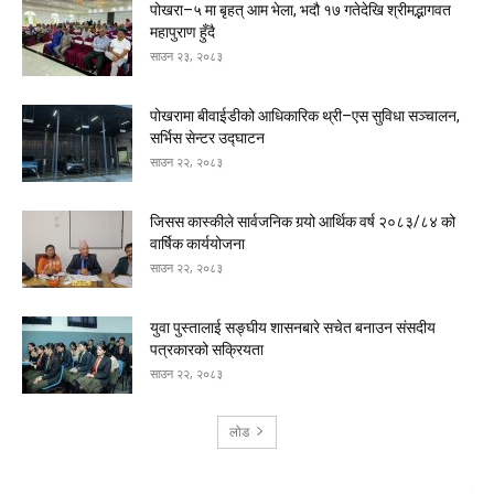
पोखरा–५ मा बृहत् आम भेला, भदौ १७ गतेदेखि श्रीमद्भागवत
महापुराण हुँदै
साउन २३, २०८३
पोखरामा बीवाईडीको आधिकारिक थ्री–एस सुविधा सञ्चालन,
सर्भिस सेन्टर उद्घाटन
साउन २२, २०८३
जिसस कास्कीले सार्वजनिक गर्‍यो आर्थिक वर्ष २०८३/८४ को
वार्षिक कार्ययोजना
साउन २२, २०८३
युवा पुस्तालाई सङ्घीय शासनबारे सचेत बनाउन संसदीय
पत्रकारको सक्रियता
साउन २२, २०८३
लोड