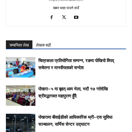
खबर थाहा पाउने ठाउँ
सम्बन्धित लेख
लेखक बढी
चित्रकला प्रतियोगिता सम्पन्न, रङमा पोखियो विपद्
सचेतना र मानवीयताको सन्देश
पोखरा–५ मा बृहत् आम भेला, भदौ १७ गतेदेखि
श्रीमद्भागवत महापुराण हुँदै
पोखरामा बीवाईडीको आधिकारिक थ्री–एस सुविधा
सञ्चालन, सर्भिस सेन्टर उद्घाटन