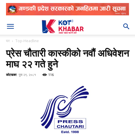
२०८३ श्रावण २४
घर
Top-Headline
प्रेस चौतारी कास्कीको नवौं अधिवेशन
माघ २२ गते हुने
कोटखबर
पुस २९, २०८१
116