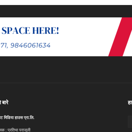
ो बारे
ह
ोट मिडिया हाउस प्रा.लि.
लक : प्रतिभा पराजुली