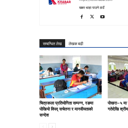
खबर थाहा पाउने ठाउँ
सम्बन्धित लेख
लेखक बढी
चित्रकला प्रतियोगिता सम्पन्न, रङमा
पोखरा–५ मा 
पोखियो विपद् सचेतना र मानवीयताको
गतेदेखि श्रीमद
सन्देश