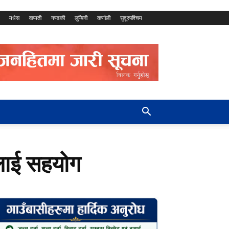
मधेस
वाग्मती
गण्डकी
लुम्बिनी
कर्णाली
सुदूरपश्चिम
्रलाई सहयोग