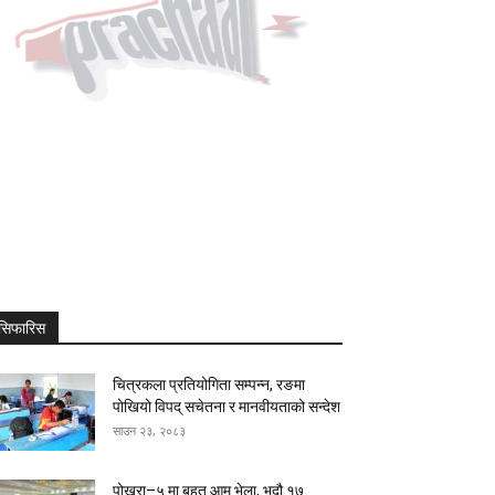
सिफारिस
चित्रकला प्रतियोगिता सम्पन्न, रङमा
पोखियो विपद् सचेतना र मानवीयताको सन्देश
साउन २३, २०८३
पोखरा–५ मा बृहत् आम भेला, भदौ १७