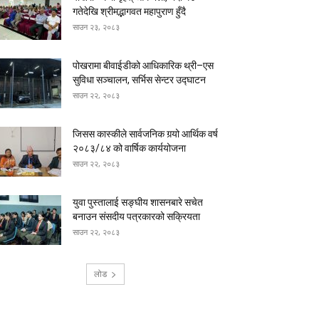
गतेदेखि श्रीमद्भागवत महापुराण हुँदै
साउन २३, २०८३
पोखरामा बीवाईडीको आधिकारिक थ्री–एस
सुविधा सञ्चालन, सर्भिस सेन्टर उद्घाटन
साउन २२, २०८३
जिसस कास्कीले सार्वजनिक गर्‍यो आर्थिक वर्ष
२०८३/८४ को वार्षिक कार्ययोजना
साउन २२, २०८३
युवा पुस्तालाई सङ्घीय शासनबारे सचेत
बनाउन संसदीय पत्रकारको सक्रियता
साउन २२, २०८३
लोड