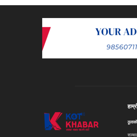
हाम्र
ठूलाक
सञ्चा