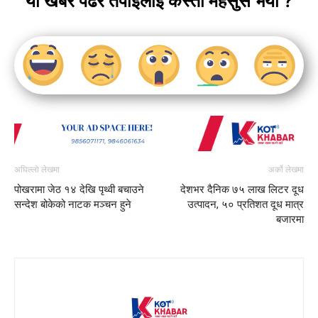
यो खबर पढेर तपाईलाई कस्तो महसुस भयो ?
अघिल्लो लेखमा
अर्को लेखमा
पोखरामा जेठ १४ देखि पृथ्वी बचाउने
देशभर दैनिक ७५ लाख लिटर दूध
सन्देश बोकेको नाटक मञ्चन हुने
उत्पादन, ५० प्रतिशत दूध मात्र
बजारमा