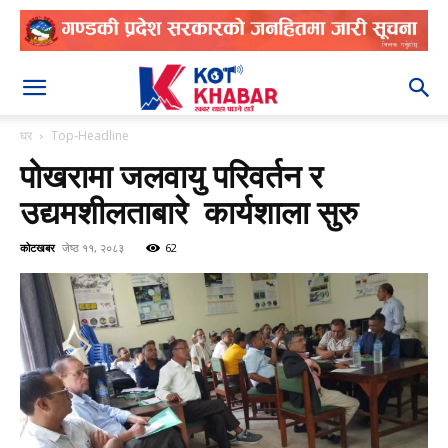
२०८३ श्रावण २३
घर
Top-Headline
पोखरामा जलवायु परिवर्तन र
उद्यमशीलताबारे कार्यशाला सुरु
कोटखबर
जेष्ठ ११, २०८३
62