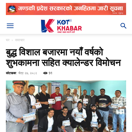
२०८३ श्रावण २१
घर
समाचार
बुद्ध विशाल बजारमा नयाँ वर्षको
शुभकामना सहित क्यालेन्डर विमोचन
कोटखबर
चैत्र २७, २०८२
91