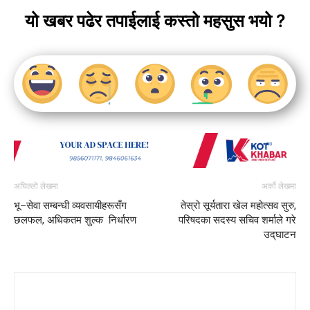
यो खबर पढेर तपाईलाई कस्तो महसुस भयो ?
अघिल्लो लेखमा
अर्को लेखमा
भू–सेवा सम्बन्धी व्यवसायीहरूसँग
तेस्रो सूर्यतारा खेल महोत्सव सुरु,
छलफल, अधिकतम शुल्क निर्धारण
परिषदका सदस्य सचिव शर्माले गरे
उद्‌घाटन