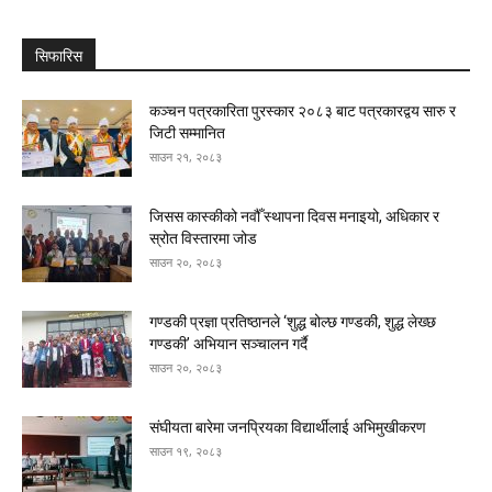
सिफारिस
कञ्चन पत्रकारिता पुरस्कार २०८३ बाट पत्रकारद्वय सारु र
जिटी सम्मानित
साउन २१, २०८३
जिसस कास्कीको नवौँ स्थापना दिवस मनाइयो, अधिकार र
स्रोत विस्तारमा जोड
साउन २०, २०८३
गण्डकी प्रज्ञा प्रतिष्ठानले ‘शुद्ध बोल्छ गण्डकी, शुद्ध लेख्छ
गण्डकी’ अभियान सञ्चालन गर्दै
साउन २०, २०८३
संघीयता बारेमा जनप्रियका विद्यार्थीलाई अभिमुखीकरण
साउन १९, २०८३