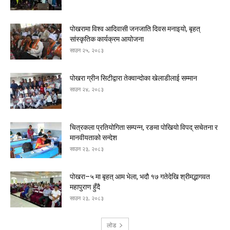
पोखरामा विश्व आदिवासी जनजाति दिवस मनाइयो, बृहत्
सांस्कृतिक कार्यक्रम आयोजना
साउन २५, २०८३
पोखरा ग्रीन सिटीद्वारा तेक्वान्दोका खेलाडीलाई सम्मान
साउन २४, २०८३
चित्रकला प्रतियोगिता सम्पन्न, रङमा पोखियो विपद् सचेतना र
मानवीयताको सन्देश
साउन २३, २०८३
पोखरा–५ मा बृहत् आम भेला, भदौ १७ गतेदेखि श्रीमद्भागवत
महापुराण हुँदै
साउन २३, २०८३
लोड