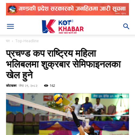
२०८३ श्रावण २५
घर
Top-Headline
प्रचण्ड कप राष्ट्रिय महिला
भलिबलमा शुक्रबार सेमिफाइनलका
खेल हुने
कोटखबर
जेष्ठ २९, २०८२
162