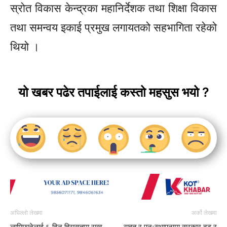
स्रोत विकास केन्द्रका महानिर्देशक तथा शिक्षा विकास
तथा समन्वय इकाई प्रमुख लगायतको सहभागिता रहेको
थियो ।
यो खबर पढेर तपाईलाई कस्तो महसुस भयो ?
अघिल्लो लेखमा
अर्को लेखमा
लामिछानेलाई ६ दिन हिरासतमा राख्न
राहत र पुनःस्थापनामा सरकार दृढ र