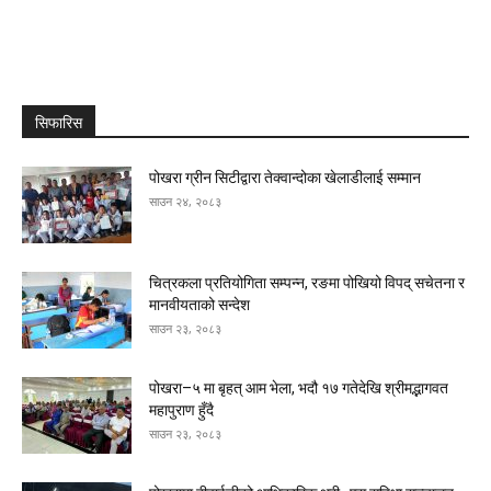
सिफारिस
पोखरा ग्रीन सिटीद्वारा तेक्वान्दोका खेलाडीलाई सम्मान
साउन २४, २०८३
चित्रकला प्रतियोगिता सम्पन्न, रङमा पोखियो विपद् सचेतना र
मानवीयताको सन्देश
साउन २३, २०८३
पोखरा–५ मा बृहत् आम भेला, भदौ १७ गतेदेखि श्रीमद्भागवत
महापुराण हुँदै
साउन २३, २०८३